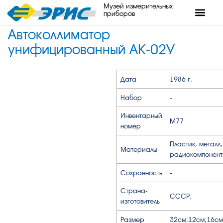
Музей измерительных
приборов
Автоколлиматор
унифицированный АК-02У
Дата
1986 г.
Набор
-
Инвентарный
М77
номер
Пластик, металл,
Материалы
радиокомпонент
Сохранность
-
Страна-
СССР.
изготовитель
Размер
32см;12см;16см