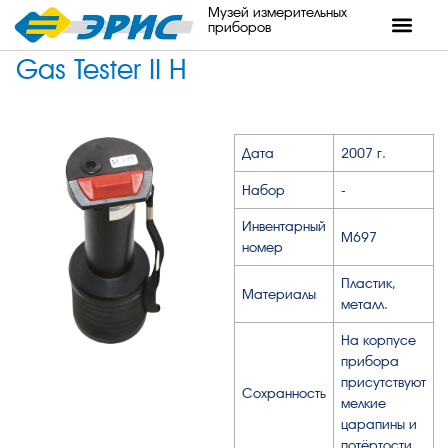
Музей измерительных
приборов
Gas Tester II H
Дата
2007 г.
Набор
-
Инвентарный
М697
номер
Пластик,
Материалы
металл.
На корпусе
прибора
присутствуют
Сохранность
мелкие
царапины и
потёртости.