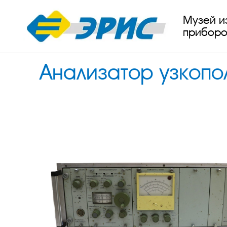
Музей и
приборо
Анализатор узкопо