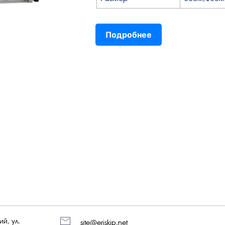
Подробнее
й, ул.
site@eriskip.net