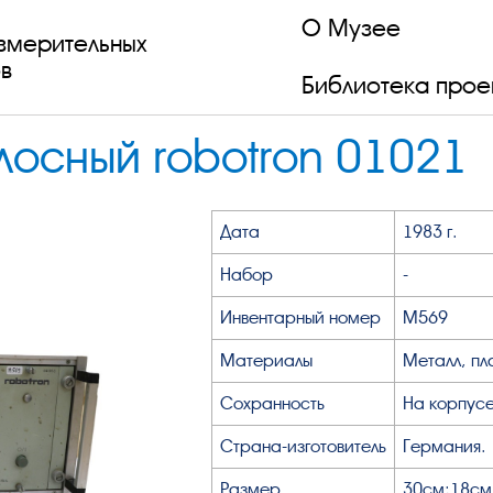
О Музее
змерительных
в
Библиотека прое
лосный robotron 01021
Дата
1983 г.
Набор
-
Инвентарный номер
М569
Материалы
Металл, пл
Сохранность
На корпусе
Страна-изготовитель
Германия.
Размер
30см;18см