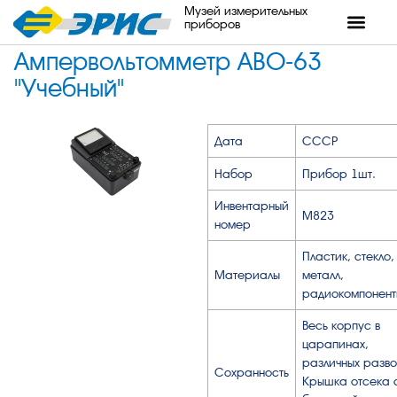
Музей измерительных
приборов
Ампервольтомметр АВО-63
"Учебный"
Дата
СССР
Набор
Прибор 1шт.
Инвентарный
М823
номер
Пластик, стекло,
Материалы
металл,
радиокомпонент
Весь корпус в
царапинах,
различных разво
Сохранность
Крышка отсека 