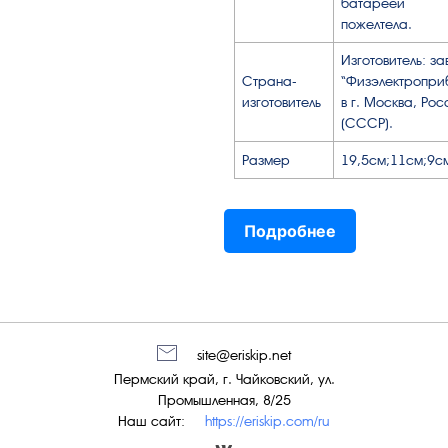
батареей
пожелтела.
Изготовитель: за
Страна-
“Физэлектропри
изготовитель
в г. Москва, Рос
(СССР).
Размер
19,5см;11см;9с
Подробнее
site@eriskip.net
Пермский край, г. Чайковский, ул.
Промышленная, 8/25
Наш сайт:
https://eriskip.com/ru