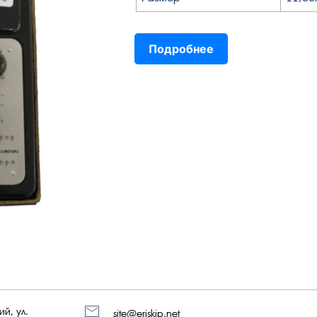
Подробнее
й, ул.
site@eriskip.net