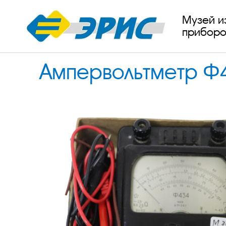
Музей и
приборо
Ампервольтметр Ф