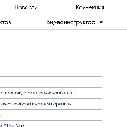
Новости
Коллекция
ктов
Видеоинструктор
.
л, пластик, стекло, радиокомпоненты.
рпусе прибора имеются царапины.
.
м;21см;9см