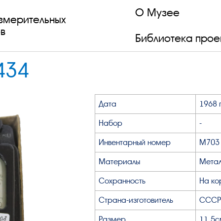
О Музее
змерительных
в
Библиотека прое
434
Дата
1968 г
Набор
-
Инвентарный номер
М703
Материалы
Метал
Сохранность
На ко
Страна-изготовитель
СССР
Размер
11,5с