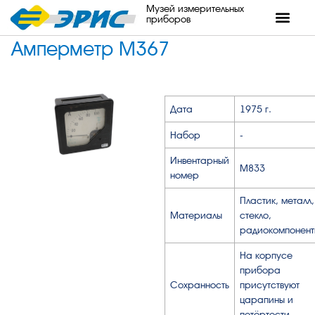
Музей измерительных
приборов
Амперметр М367
Дата
1975 г.
Набор
-
Инвентарный
М833
номер
Пластик, металл,
Материалы
стекло,
радиокомпонент
На корпусе
прибора
Сохранность
присутствуют
царапины и
потёртости.