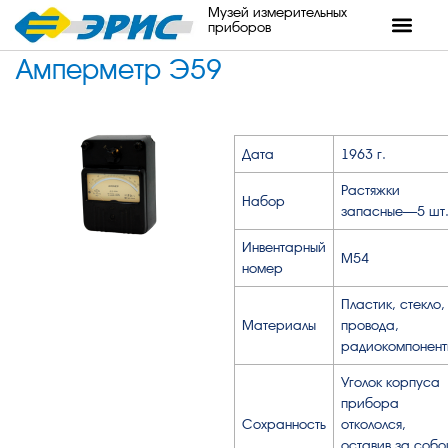
Музей измерительных
приборов
Амперметр Э59
Дата
1963 г.
Растяжки
Набор
запасные—5 шт
Инвентарный
М54
номер
Пластик, стекло,
Материалы
провода,
радиокомпонент
Уголок корпуса
прибора
Сохранность
откололся,
оставив за собо