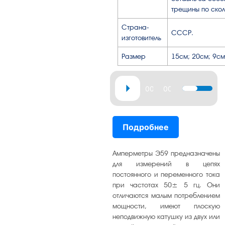
трещины по скол
Страна-
СССР.
изготовитель
Размер
15см; 20см; 9см
Аудиоплеер
00:00
00:37
Используй
клавиши
вверх/
Подробнее
вниз,
чтобы
увеличить
Амперметры Э59 предназначены
или
для измерений в цепях
постоянного и переменного тока
уменьшит
при частотах 50± 5 гц. Они
громкость
отличаются малым потреблением
мощности, имеют плоскую
неподвижную катушку из двух или